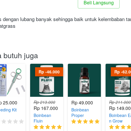
Beli Langsung
`
s dengan lubang banyak sehingga baik untuk kelembaban ta
atgrass
 butuh juga
Rp -46.000
Rp -62.
p 25.000
Rp 213.000
Rp 49.000
Rp 211.000
Rp 167.000
Rp 149.0
eding Kit
Boinbean
Boinbean
Proper
Boinbean E
Fluin
n Grow
(0)
(292)
(50)