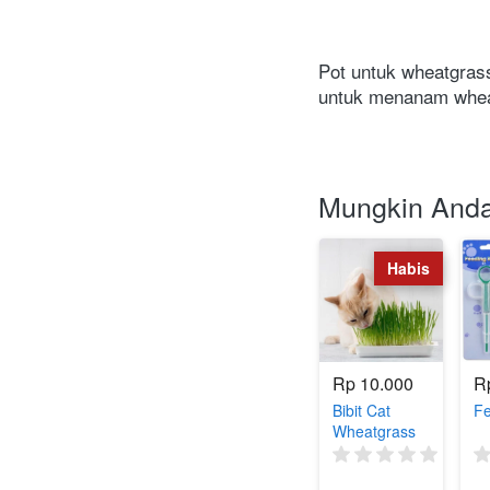
Pot untuk wheatgras
untuk menanam whe
Mungkin Anda
Habis
Rp 10.000
R
Bibit Cat
Fe
Wheatgrass
(0)