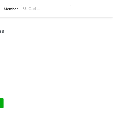
Cari ...
Cari ...
Member
Member
ss