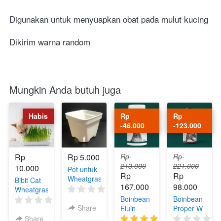
Digunakan untuk menyuapkan obat pada mulut kucing
Dikirim warna random
Mungkin Anda butuh juga
Habis
Rp 
Rp 
-46.000
-123.000
Rp 
Rp 5.000
Rp 
Rp 
213.000
221.000
10.000
Pot untuk
Rp 
Rp 
Wheatgrass
Bibit Cat
167.000
98.000
(0)
Wheatgrass
Boinbean
Boinbean
(0)
Share
Fluin
Proper W
Share
(50)
(0)