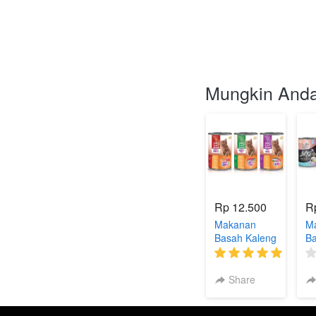
Mungkin Anda
Rp 12.500
R
Makanan
M
Basah Kaleng
Ba
Oricat
Li
(3)
Share