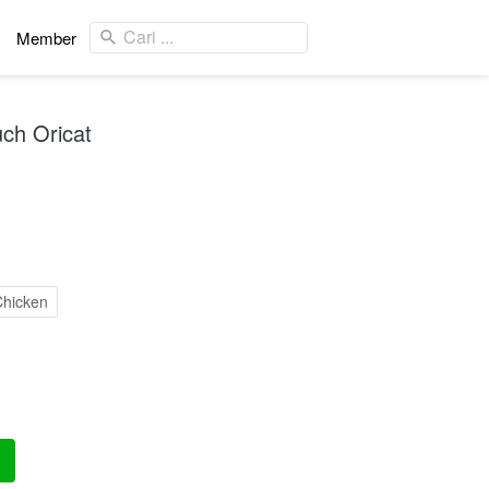
Cari ...
Cari ...
Member
Member
ch Oricat
Chicken