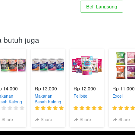
Beli Langsung
`
 butuh juga
p 14.000
Rp 13.000
Rp 12.000
Rp 11.000
akanan
Makanan
Felibite
Excel
sah Kaleng
Basah Kaleng
fecat Plus
Lifecat
(0)
(1)
(2)
Share
Share
Share
Share