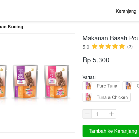
Keranjang
Keranjang
an Kucing
Makanan Basah Pou
5.0
(2)
Rp 5.300
Variasi
Pure Tuna
Tuna & Chicken
Tambah ke Keranjang
`