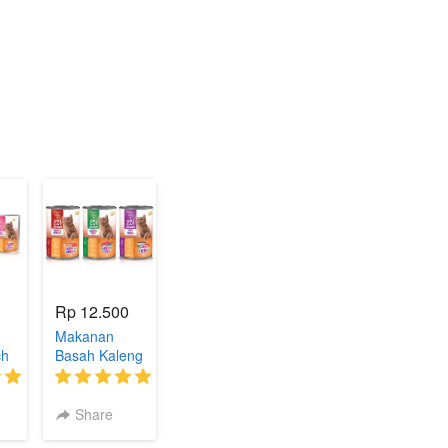
Rp 12.500
Makanan
ch
Basah Kaleng
Oricat
(2)
(3)
Share