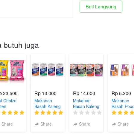
Beli Langsung
`
 butuh juga
p 23.500
Rp 13.000
Rp 14.000
Rp 5.300
t Choize
Makanan
Makanan
Makanan
tten
Basah Kaleng
Basah Kaleng
Basah Pou
Lifecat
Lifecat Plus
Oricat
(1)
(1)
(0)
Share
Share
Share
Share