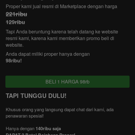
Proper kami jual resmi di Marketplace dengan harga
221ribu
129ribu
Tapi Anda beruntung karena telah datang ke website 
resmi kami, karena kami memberikan promo beli di 
website.
Anda dapat miliki proper hanya dengan
98ribu!
BELI 1 HARGA 98rb
`
TAPI TUNGGU DULU!
Khusus orang yang langsung dapat chat dari kami, ada 
penawaran spesial!
Hanya dengan 
140ribu saja
DAPAT 2 Botol Boinbean Proper!