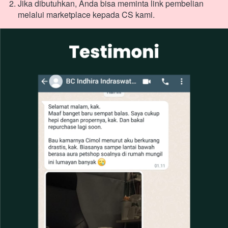
Jika dibutuhkan, Anda bisa meminta link pembelian 
melalui marketplace kepada CS kam﻿i.