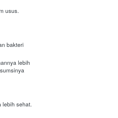
am usus.
n bakteri 
nnya lebih 
sumsinya 
 lebih sehat.