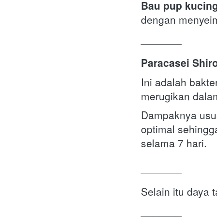
Bau pup kucing
dengan menyeimb
_______
Paracasei Shiro
Ini adalah bakt
merugikan dala
Dampaknya usus 
optimal sehing
selama 7 hari.
_______
Selain itu daya 
_______