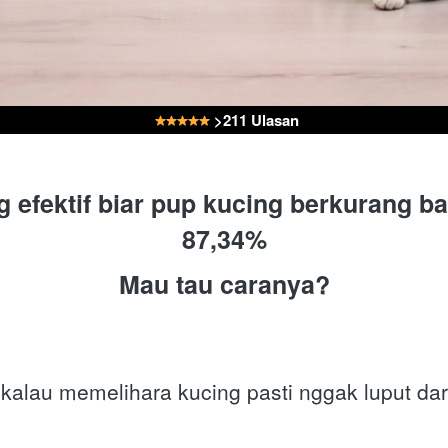
 >211 Ulasan
ng efektif biar pup kucing berkurang b
87,34%
Mau tau caranya?
alau memelihara kucing pasti nggak luput dar