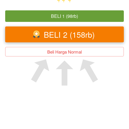
BELI 1 (98rb)
`
BELI 2 (158rb)
`
`
Beli Harga Normal