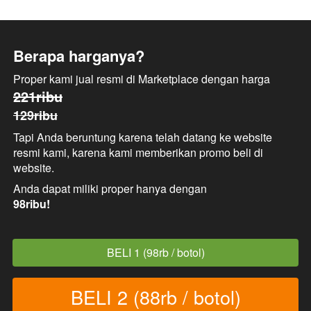
Berapa harganya?
Proper kami jual resmi di Marketplace dengan harga
221ribu
129ribu
Tapi Anda beruntung karena telah datang ke website 
resmi kami, karena kami memberikan promo beli di 
website.
Anda dapat miliki proper hanya dengan
98ribu!
BELI 1 (98rb / botol)
`
BELI 2 (88rb / botol)
`