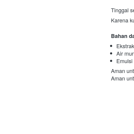
Tinggal s
Karena ku
Bahan da
Ekstra
Air mu
Emulsi 
Aman unt
Aman unt