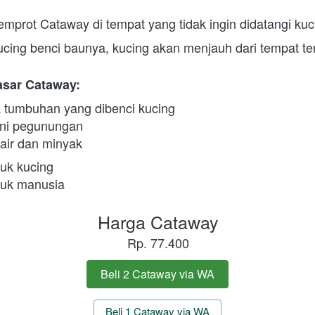
emprot Cataway di tempat yang tidak ingin didatangi kuc
cing benci baunya, kucing akan menjauh dari tempat te
sar Cataway:
k tumbuhan yang dibenci kucing
rni pegunungan
air dan minyak
uk kucing
uk manusia
Harga Cataway
Rp. 77.400
Beli 2 Cataway via WA
`
`
Beli 1 Cataway via WA