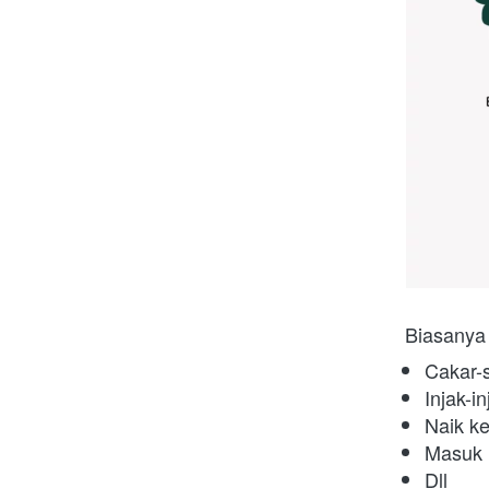
Biasanya 
Cakar-
Injak-i
Naik k
Masuk 
Dll