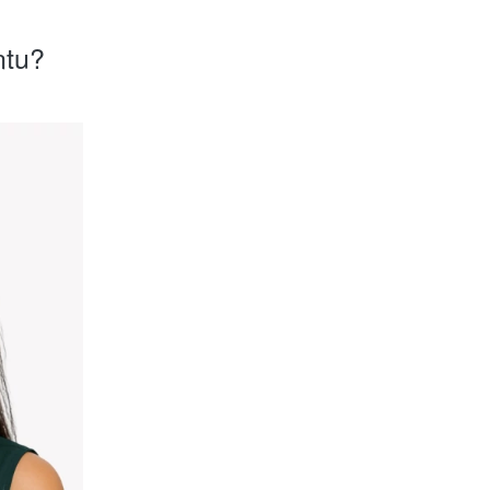
ntu
?