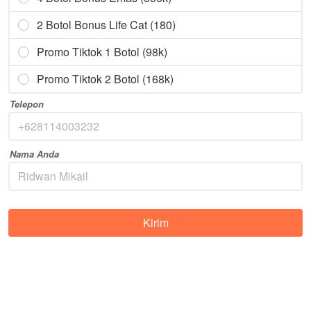
2 Botol Bonus Life Cat (180)
Promo Tiktok 1 Botol (98k)
Promo Tiktok 2 Botol (168k)
Telepon
Nama Anda
Kirim
`