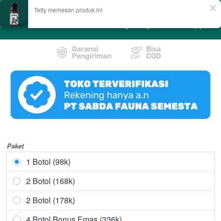
Tetty memesan produk ini
Pilih paket dan isi form
(
Setelah ini, Anda masih bisa tanya-tanya via WhatsApp
)
Paket
1 Botol (98k)
2 Botol (168k)
2 Botol (178k)
4 Botol Bonus Emas (336k)